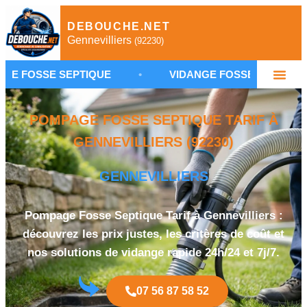
DEBOUCHE.NET
Gennevilliers
(92230)
EPTIQUE
•
VIDANGE FOSSE SEPTIQUE GENNEVILLI
POMPAGE FOSSE SEPTIQUE TARIF À
GENNEVILLIERS (92230)
GENNEVILLIERS
Pompage Fosse Septique Tarif à Gennevilliers :
découvrez les prix justes, les critères de coût et
nos solutions de vidange rapide 24h/24 et 7j/7.
07 56 87 58 52