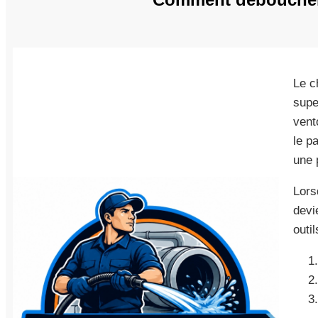
Le c
supe
vent
le p
une 
Lors
devi
outil