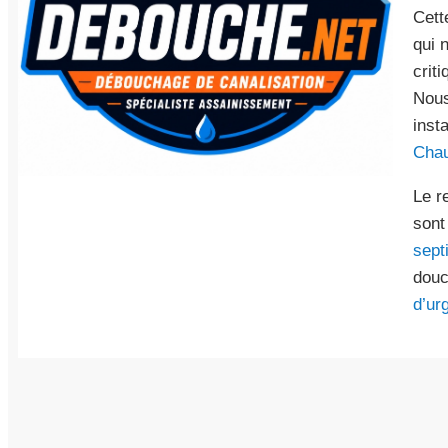
Cett
qui 
crit
Nous
inst
Cha
Le r
sont
sept
douc
d’ur