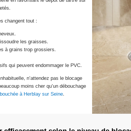
ne en favorisant le dépôt de tartre sur
etés.
es changent tout :
cheveux.
issoudre les graisses.
 à grains trop grossiers.
rrosifs qui peuvent endommager le PVC.
nhabituelle, n’attendez pas le blocage
t beaucoup moins cher qu’un débouchage
 bouchée à Herblay sur Seine
.
efficacement selon le niveau de bloca