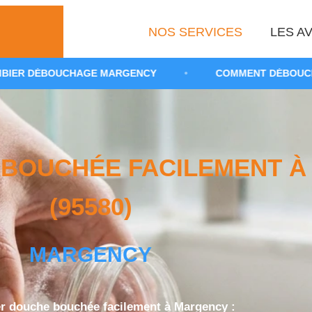
NOS SERVICES
LES AV
GE MARGENCY
•
COMMENT DÉBOUCHER UNE DOUCHE 
BOUCHÉE FACILEMENT À
(95580)
MARGENCY
 douche bouchée facilement à Margency :