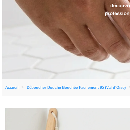
découvre
profession
Accueil
Déboucher Douche Bouchée Facilement 95 (Val-d’Oise)