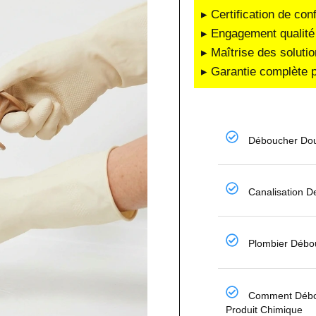
▸ Certification de co
▸ Engagement qualité 
▸ Maîtrise des soluti
▸ Garantie complète p
Déboucher Dou
Canalisation 
Plombier Déb
Comment Débo
Produit Chimique