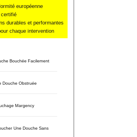
nformité européenne
certifié
ons durables et performantes
our chaque intervention
che Bouchée Facilement
De Douche Obstruée
ouchage Margency
ucher Une Douche Sans