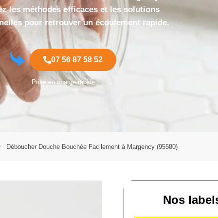
z les méthodes efficaces et les solutions
nelles pour retrouver un écoulement rapide.
07 56 87 58 52
Prise en charge rapide
Déboucher Douche Bouchée Facilement à Margency (95580)
Nos label