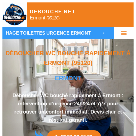
DEBOUCHE.NET
Ermont
(95120)
LETTES URGENCE ERMONT
•
PLOMBIER DÉBOUCHA
DÉBOUCHER WC BOUCHÉ RAPIDEMENT À
ERMONT (95120)
ERMONT
Déboucher WC bouché rapidement à Ermont :
intervention d’urgence 24h/24 et 7j/7 pour
retrouver un confort immédiat. Devis clair et
résultat garanti.