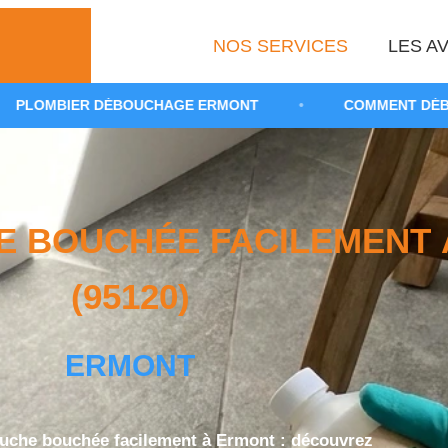
NOS SERVICES
LES AV
OUCHAGE ERMONT
•
COMMENT DÉBOUCHER UNE DOUC
 BOUCHÉE FACILEMENT 
(95120)
ERMONT
uche bouchée facilement à Ermont : découvrez