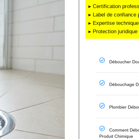
▸ Certification profes
▸ Label de confiance 
▸ Expertise technique
▸ Protection juridiqu
Déboucher Dou
Débouchage De
Plombier Débo
Comment Débo
Produit Chimique