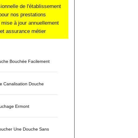
sionnelle de l'établissement
pour nos prestations
 mise à jour annuellement
e et assurance métier
che Bouchée Facilement
 Canalisation Douche
uchage Ermont
ucher Une Douche Sans