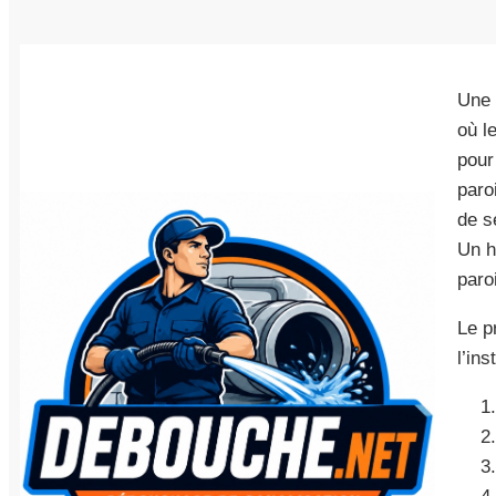
Une 
où l
pour
paro
de s
Un h
paro
Le p
l’ins