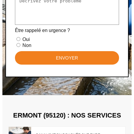
Être rappelé en urgence ?
Oui
Non
ENVOYER
ERMONT (95120) : NOS SERVICES