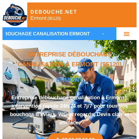
DEBOUCHE.NET
Ermont
(95120)
 CANALISATION ERMONT
•
PLOMBIER DÉBOUCHA
ENTREPRISE DÉBOUCHAGE
CANALISATION À ERMONT (95120)
ERMONT
Entreprise débouchage canalisation à Ermont :
intervention rapide 24h/24 et 7j/7 pour tous vos
bouchons d’éviers, WC et regards. Devis clair et
efficace.