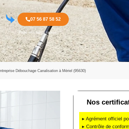
07 56 87 58 52
Prise en charge rapide
ntreprise Débouchage Canalisation à Mériel (95630)
Nos certifica
▸ Agrément officiel po
▸ Contrôle de conform