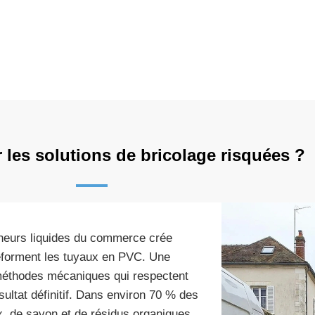
 les solutions de bricolage risquées ?
cheurs liquides du commerce crée
éforment les tuyaux en PVC. Une
méthodes mécaniques qui respectent
ésultat définitif. Dans environ 70 % des
x, de savon et de résidus organiques