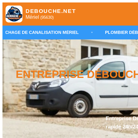
DEBOUCHE.NET
Mériel
(95630)
NALISATION MÉRIEL
•
PLOMBIER DÉBOUCHAGE 9563
ENTREPRISE DÉBOUCHA
Entreprise D
rapide 24h/24