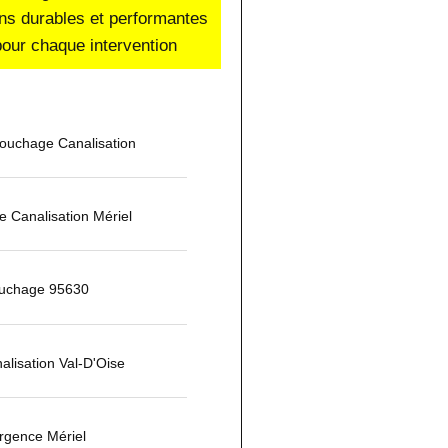
ons durables et performantes
our chaque intervention
ouchage Canalisation
 Canalisation Mériel
ouchage 95630
lisation Val-D'Oise
gence Mériel