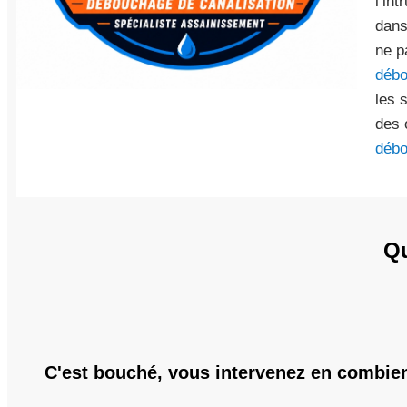
l’in
dans
ne p
débo
les 
des 
débo
Qu
C'est bouché, vous intervenez en combien