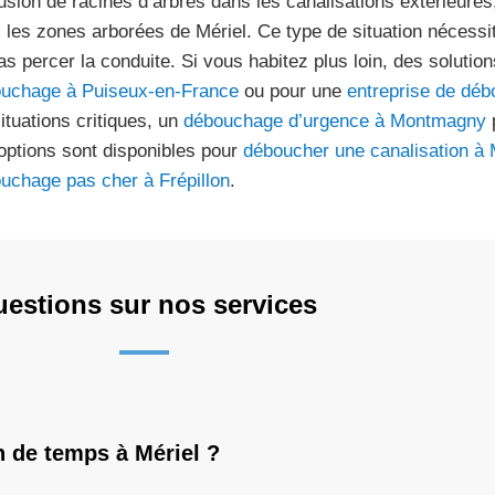
trusion de racines d’arbres dans les canalisations extérieur
 les zones arborées de Mériel. Ce type de situation nécessit
as percer la conduite. Si vous habitez plus loin, des solutio
uchage à Puiseux-en-France
ou pour une
entreprise de dé
situations critiques, un
débouchage d’urgence à Montmagny
p
options sont disponibles pour
déboucher une canalisation à 
uchage pas cher à Frépillon
.
estions sur nos services
 de temps à Mériel ?