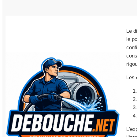
Le d
le p
conf
cons
rigo
Les 
L’ex