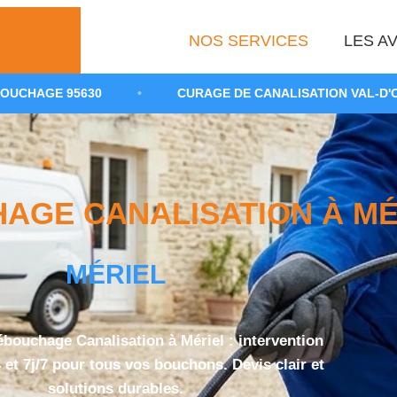
NOS SERVICES
LES AV
0
•
CURAGE DE CANALISATION VAL-D'OISE
•
GE CANALISATION À MÉR
MÉRIEL
ébouchage Canalisation à Mériel : intervention
 et 7j/7 pour tous vos bouchons. Devis clair et
solutions durables.