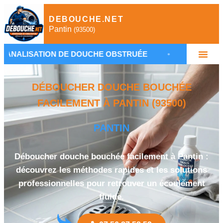
DEBOUCHE.NET
Pantin
(93500)
ION DE DOUCHE OBSTRUÉE
•
DÉBOUCHAGE CANAL
DÉBOUCHER DOUCHE BOUCHÉE
FACILEMENT À PANTIN (93500)
PANTIN
Déboucher douche bouchée facilement à Pantin :
découvrez les méthodes rapides et les solutions
professionnelles pour retrouver un écoulement
fluide.