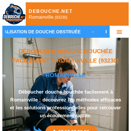
DEBOUCHE.NET
Romainville
(93230)
 DE DOUCHE OBSTRUÉE
•
PLOMBIER ROMAINVILLE 
DÉBOUCHER DOUCHE BOUCHÉE
FACILEMENT À ROMAINVILLE (93230)
ROMAINVILLE
Déboucher douche bouchée facilement à
Romainville : découvrez les méthodes efficaces
et les solutions professionnelles pour retrouver
un écoulement rapide.