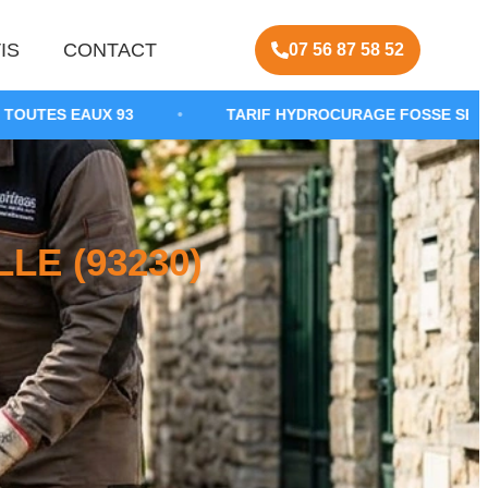
IS
CONTACT
07 56 87 58 52
3
•
TARIF HYDROCURAGE FOSSE SEPTIQUE
•
LE (93230)