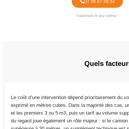
07 56 87 58 52
Traitement le jour même !
Quels facteur
Le coût d’une intervention dépend prioritairement du v
exprimé en mètres cubes. Dans la majorité des cas, un
et les premiers 3 ou 5 m3, puis un tarif au volume supp
du regard joue également un rôle majeur : si le camion
supérieure à 30 mètres, un supplément technique est s