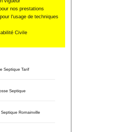
en vigueur
pour nos prestations
pour l'usage de techniques
ilité Civile
 Septique Tarif
osse Septique
Septique Romainville