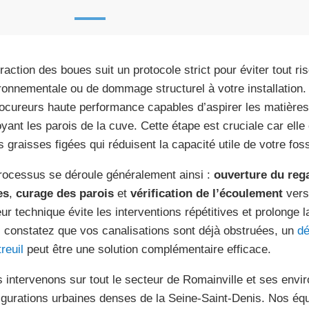
traction des boues suit un protocole strict pour éviter tout ri
ronnementale ou de dommage structurel à votre installation.
ocureurs haute performance capables d’aspirer les matières
oyant les parois de la cuve. Cette étape est cruciale car elle
es graisses figées qui réduisent la capacité utile de votre fos
rocessus se déroule généralement ainsi :
ouverture du reg
es
,
curage des parois
et
vérification de l’écoulement
vers
ur technique évite les interventions répétitives et prolonge la
 constatez que vos canalisations sont déjà obstruées, un
dé
reuil
peut être une solution complémentaire efficace.
 intervenons sur tout le secteur de Romainville et ses envi
igurations urbaines denses de la Seine-Saint-Denis. Nos équ