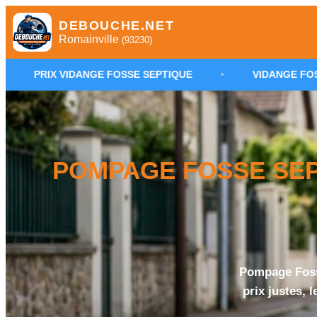
DEBOUCHE.NET
Romainville
(93230)
DANGE FOSSE SEPTIQUE
•
VIDANGE FOSSE SEPTIQUE R
POMPAGE FOSSE SEPT
Pompage Fosse
prix justes, 