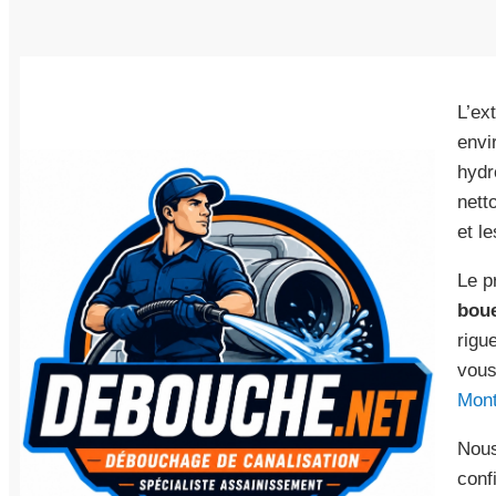
L’ex
envi
hydr
nett
et l
Le p
bou
rigue
vous
Mont
Nous
conf