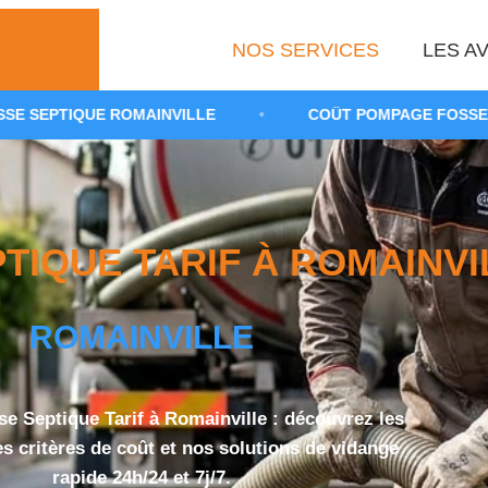
NOS SERVICES
LES AV
OMAINVILLE
•
COÛT POMPAGE FOSSE TOUTES EAUX 9
IQUE TARIF À ROMAINVIL
ROMAINVILLE
 Septique Tarif à Romainville : découvrez les
les critères de coût et nos solutions de vidange
rapide 24h/24 et 7j/7.