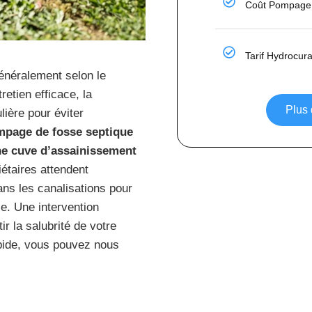
Coût Pompage 
Tarif Hydrocur
énéralement selon le
retien efficace, la
Plus 
ière pour éviter
mpage de fosse septique
ne cuve d’assainissement
iétaires attendent
ns les canalisations pour
e. Une intervention
r la salubrité de votre
apide, vous pouvez nous