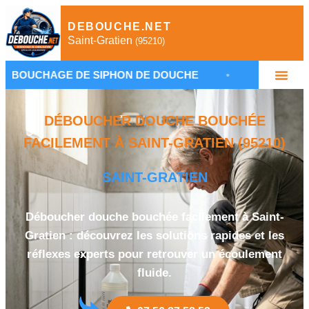
DEBOUCHE.NET
Saint-Gratien
(95210)
 DE SIPHON DE DOUCHE
•
PLOMBIER À SAINT-GR
DÉBOUCHER DOUCHE BOUCHÉE
FACILEMENT À SAINT-GRATIEN (95210)
SAINT-GRATIEN
Déboucher douche bouchée facilement à Saint-
Gratien : découvrez les solutions rapides et les
réflexes experts pour retrouver un écoulement
fluide.