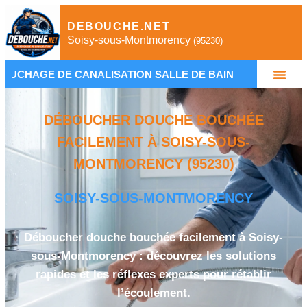
DEBOUCHE.NET
Soisy-sous-Montmorency
(95230)
CANALISATION SALLE DE BAIN
•
PLOMBIER SOI
DÉBOUCHER DOUCHE BOUCHÉE
FACILEMENT À SOISY-SOUS-
MONTMORENCY (95230)
SOISY-SOUS-MONTMORENCY
Déboucher douche bouchée facilement à Soisy-
sous-Montmorency : découvrez les solutions
rapides et les réflexes experts pour rétablir
l’écoulement.