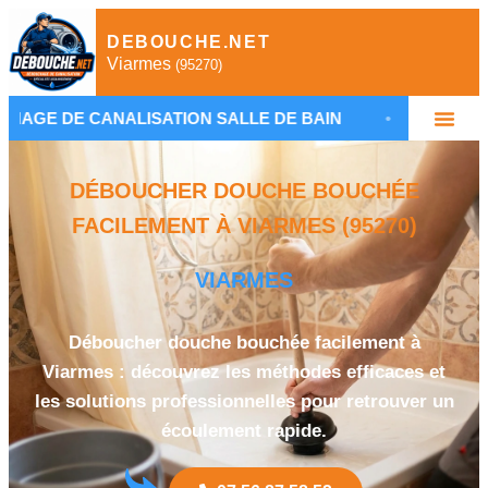
DEBOUCHE.NET
Viarmes
(95270)
NALISATION SALLE DE BAIN
•
PLOMBIER DÉBOUC
DÉBOUCHER DOUCHE BOUCHÉE
FACILEMENT À VIARMES (95270)
VIARMES
Déboucher douche bouchée facilement à
Viarmes : découvrez les méthodes efficaces et
les solutions professionnelles pour retrouver un
écoulement rapide.