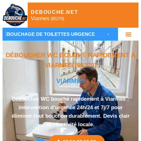
DEBOUCHE.NET
Viarmes
(95270)
E DE TOILETTES URGENCE
•
PLOMBIER DÉBOUC
DÉBOUCHER WC BOUCHÉ RAPIDEMENT À
VIARMES (95270)
VIARMES
Déboucher WC bouché rapidement à Viarmes :
intervention d’urgence 24h/24 et 7j/7 pour
éliminer tout bouchon durablement. Devis clair
et réactivité locale.