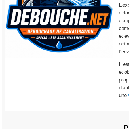
L’ex
colo
com
camé
et é
opti
l’en
Il e
et o
prop
d’au
une
P