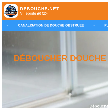
DEBOUCHE.NET
Villepinte
(93420)
ISATION DE DOUCHE OBSTRUÉE
•
PLOMBIER VILLEPIN
DÉBOUCHER DOUCHE B
Déboucher