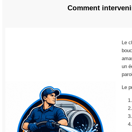
Comment intervenir
Le c
bouc
amas
un é
paro
Le p