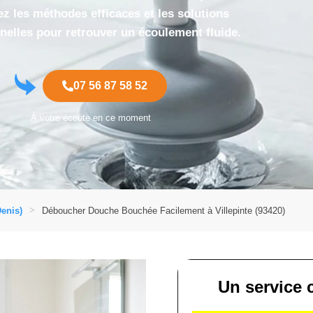
z les méthodes efficaces et les solutions
nelles pour retrouver un écoulement fluide.
07 56 87 58 52
À votre écoute en ce moment
enis)
Déboucher Douche Bouchée Facilement à Villepinte (93420)
Un service c