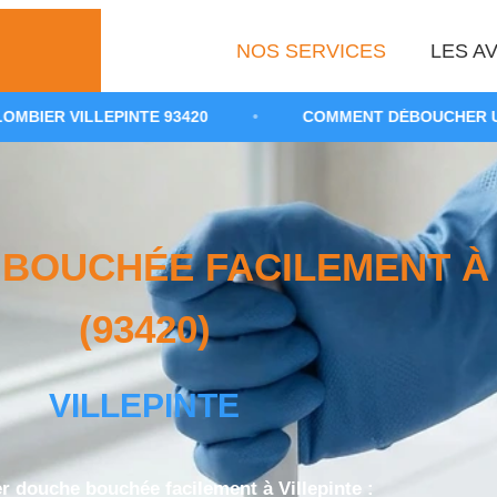
NOS SERVICES
LES AV
TE 93420
•
COMMENT DÉBOUCHER UNE DOUCHE SANS
OUCHÉE FACILEMENT À 
(93420)
VILLEPINTE
 douche bouchée facilement à Villepinte :