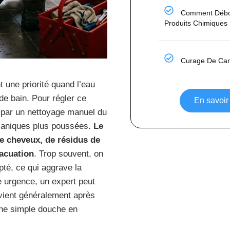
Comment Débo
Produits Chimiques
Curage De Cana
 une priorité quand l’eau
de bain. Pour régler ce
En savoir 
par un nettoyage manuel du
caniques plus poussées.
Le
e cheveux, de résidus de
vacuation
. Trop souvent, on
pté, ce qui aggrave la
ne urgence, un expert peut
vient généralement après
 une simple douche en