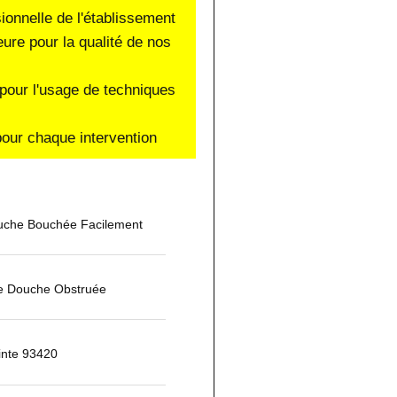
sionnelle de l'établissement
eure pour la qualité de nos
pour l'usage de techniques
our chaque intervention
che Bouchée Facilement
De Douche Obstruée
pinte 93420