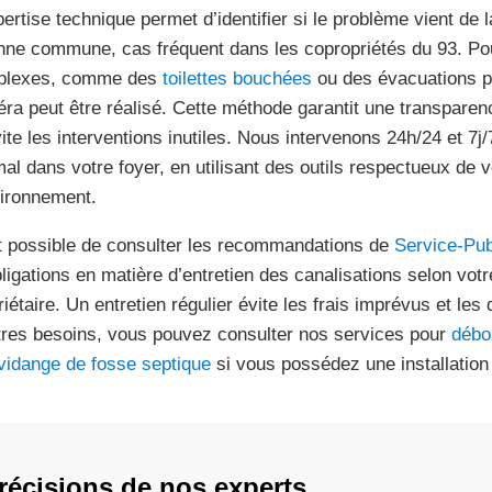
pertise technique permet d’identifier si le problème vient de
nne commune, cas fréquent dans les copropriétés du 93. Po
plexes, comme des
toilettes bouchées
ou des évacuations pr
ra peut être réalisé. Cette méthode garantit une transparenc
vite les interventions inutiles. Nous intervenons 24h/24 et 7j/
mal dans votre foyer, en utilisant des outils respectueux de v
vironnement.
st possible de consulter les recommandations de
Service-Pub
bligations en matière d’entretien des canalisations selon votr
riétaire. Un entretien régulier évite les frais imprévus et le
tres besoins, vous pouvez consulter nos services pour
débo
vidange de fosse septique
si vous possédez une installatio
récisions de nos experts