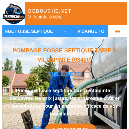
DEBOUCHE.NET
Villepinte
(93420)
SE SEPTIQUE
•
VIDANGE FOSSE SEPTIQUE VILLEP
POMPAGE FOSSE SEPTIQUE TARIF À
VILLEPINTE (93420)
VILLEPINTE
Pompage fosse septique tarif à Villepinte :
découvrez les prix justes, les critères de coût et
les solutions pour un entretien efficace de vos
installations.