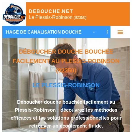
DEBOUCHE.NET
Le Plessis-Robinson
(92350)
ANALISATION DOUCHE
•
PLOMBIER LE PLESSIS-
DÉBOUCHER DOUCHE BOUCHÉE
FACILEMENT AU PLESSIS-ROBINSON
(92350)
LE PLESSIS-ROBINSON
Déboucher douche bouchée facilement au
Plessis-Robinson : découvrez les méthodes
efficaces et les solutions professionnelles pour
retrouver un écoulement fluide.