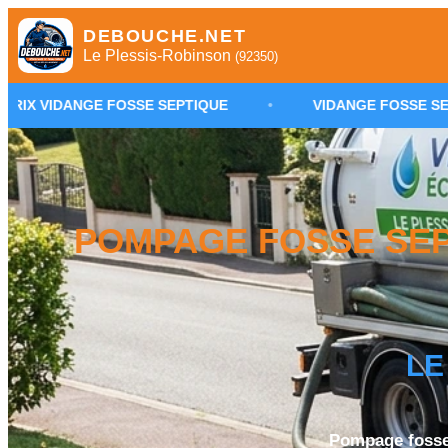
DEBOUCHE.NET
Le Plessis-Robinson
(92350)
OSSE SEPTIQUE
•
VIDANGE FOSSE SEPTIQUE LE PLES
POMPAGE FOSSE SEP
LE
Pompage fosse 