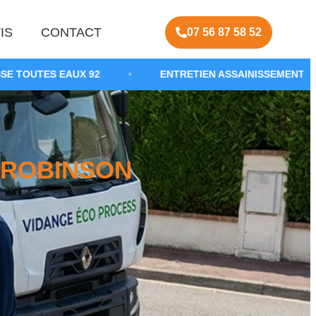
IS
CONTACT
07 56 87 58 52
 92
•
ENTRETIEN ASSAINISSEMENT NON COLLECTIF
-ROBINSON