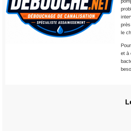
pomp
prob
inte
prè
le ch
Pour
et à
bact
beso
L