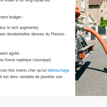
re finale si un long tuyau est
otre budget :
lus le tarif augmente).
nes résidentielles denses du Plessis-
ement agréé.
 ou fosse septique classique).
rois fois moins cher qu’un
débouchage
l est donc rentable de planifier son