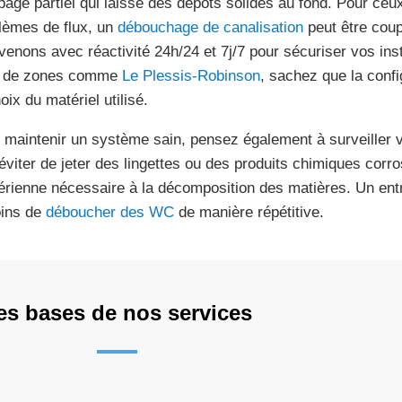
age partiel qui laisse des dépôts solides au fond. Pour ceu
lèmes de flux, un
débouchage de canalisation
peut être coup
rvenons avec réactivité 24h/24 et 7j/7 pour sécuriser vos inst
s de zones comme
Le Plessis-Robinson
, sachez que la confi
oix du matériel utilisé.
 maintenir un système sain, pensez également à surveiller
 éviter de jeter des lingettes ou des produits chimiques corros
érienne nécessaire à la décomposition des matières. Un entr
ins de
déboucher des WC
de manière répétitive.
es bases de nos services