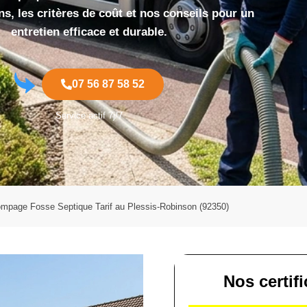
s, les critères de coût et nos conseils pour un
entretien efficace et durable.
07 56 87 58 52
Service actif 7j/7
mpage Fosse Septique Tarif au Plessis-Robinson (92350)
Nos certif