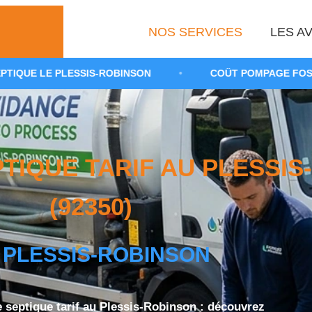
NOS SERVICES
LES AV
SIS-ROBINSON
•
COÛT POMPAGE FOSSE TOUTES EAUX
TIQUE TARIF AU PLESSIS
(92350)
 PLESSIS-ROBINSON
septique tarif au Plessis-Robinson : découvrez