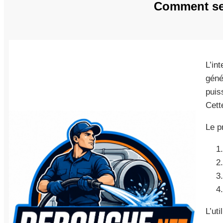
Comment se 
L’in
géné
puis
Cette
Le p
L’ut