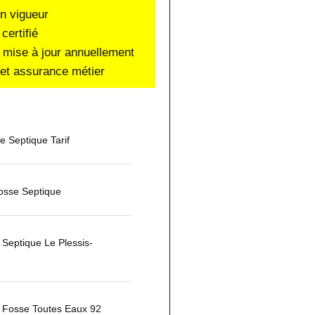
en vigueur
certifié
 mise à jour annuellement
e et assurance métier
 Septique Tarif
osse Septique
Septique Le Plessis-
Fosse Toutes Eaux 92