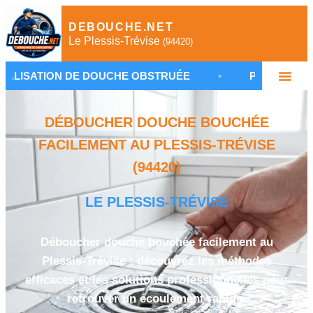
DEBOUCHE.NET
Le Plessis-Trévise
(94420)
 DE DOUCHE OBSTRUÉE
•
PLOMBIER AU PLESSIS-T
DÉBOUCHER DOUCHE BOUCHÉE
FACILEMENT AU PLESSIS-TRÉVISE
(94420)
LE PLESSIS-TRÉVISE
Déboucher douche bouchée facilement au
Plessis-Trévise : découvrez les méthodes
efficaces et les solutions professionnelles pour
retrouver un écoulement rapide.