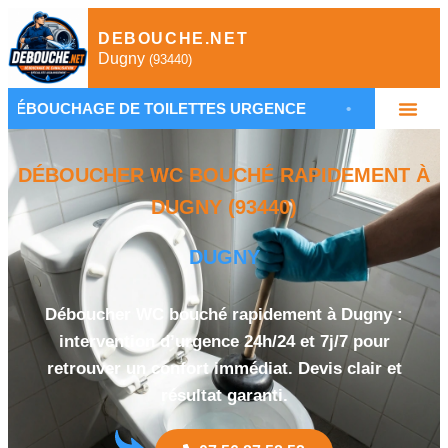
DEBOUCHE.NET
Dugny
(93440)
GE DE TOILETTES URGENCE
•
PLOMBIER DÉBOU
DÉBOUCHER WC BOUCHÉ RAPIDEMENT À
DUGNY (93440)
DUGNY
Déboucher WC bouché rapidement à Dugny :
intervention d’urgence 24h/24 et 7j/7 pour
retrouver un confort immédiat. Devis clair et
résultat garanti.