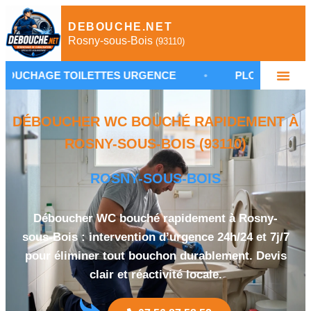
DEBOUCHE.NET
Rosny-sous-Bois
(93110)
OILETTES URGENCE
•
PLOMBIER ROSNY-SOUS-BOI
DÉBOUCHER WC BOUCHÉ RAPIDEMENT À
ROSNY-SOUS-BOIS (93110)
ROSNY-SOUS-BOIS
Déboucher WC bouché rapidement à Rosny-
sous-Bois : intervention d’urgence 24h/24 et 7j/7
pour éliminer tout bouchon durablement. Devis
clair et réactivité locale.