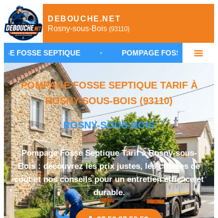
DEBOUCHE.NET
Rosny-sous-Bois
(93110)
SEPTIQUE
•
POMPAGE FOSSE SEPTIQUE ROSNY-SO
POMPAGE FOSSE SEPTIQUE TARIF À
ROSNY-SOUS-BOIS (93110)
ROSNY-SOUS-BOIS
Pompage Fosse Septique Tarif à Rosny-sous-
Bois : découvrez les prix justes, les critères de
coût et nos conseils pour un entretien efficace et
durable.