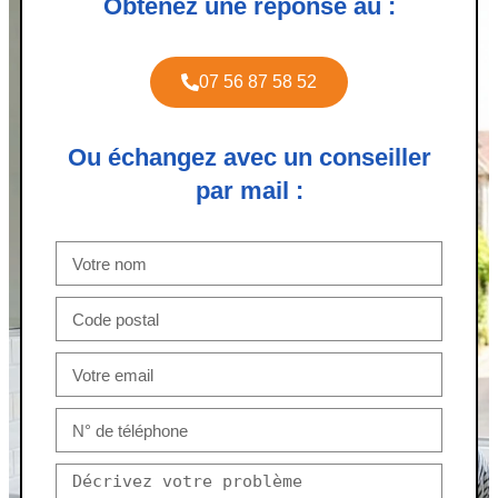
Obtenez une réponse au :
07 56 87 58 52
Ou échangez avec un conseiller
par mail :