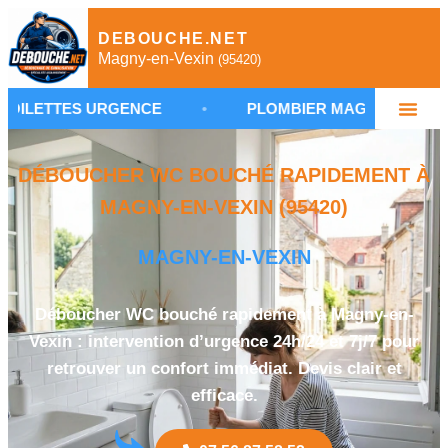
DEBOUCHE.NET
Magny-en-Vexin
(95420)
URGENCE
•
PLOMBIER MAGNY-EN-VEXIN
•
DÉBOUCHER WC BOUCHÉ RAPIDEMENT À
MAGNY-EN-VEXIN (95420)
MAGNY-EN-VEXIN
Déboucher WC bouché rapidement à Magny-en-
Vexin : intervention d’urgence 24h/24 et 7j/7 pour
retrouver un confort immédiat. Devis clair et
efficace.