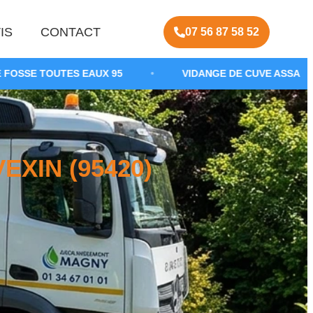
IS
CONTACT
07 56 87 58 52
 EAUX 95
•
VIDANGE DE CUVE ASSAINISSEMENT
•
XIN (95420)