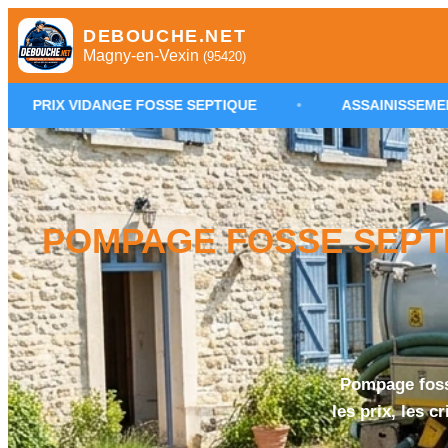
DEBOUCHE.NET
Magny-en-Vexin
(95420)
NGE FOSSE SEPTIQUE
•
ASSAINISSEMENT NON COLLEC
POMPAGE FOSSE SEPTIQ
Pompage foss
les prix, les c