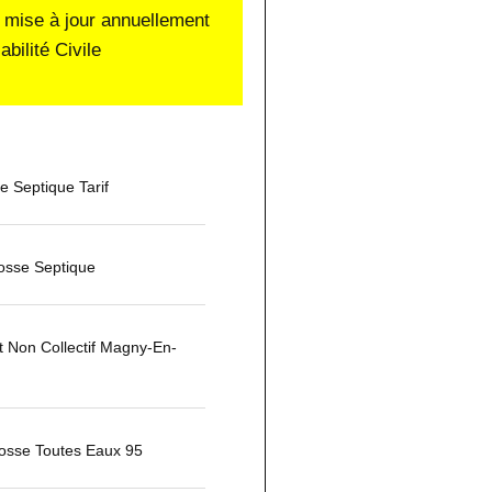
 mise à jour annuellement
ilité Civile
 Septique Tarif
osse Septique
 Non Collectif Magny-En-
osse Toutes Eaux 95