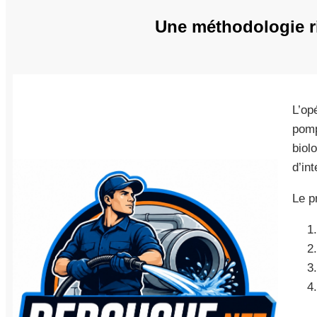
Une méthodologie r
L’op
pomp
biol
d’in
Le p