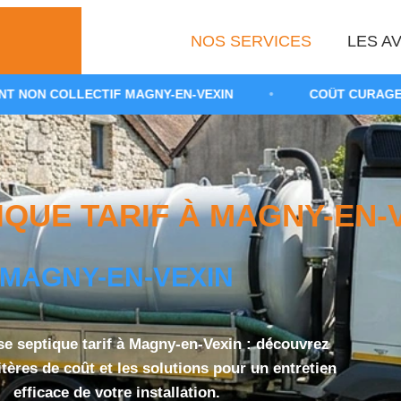
NOS SERVICES
LES AV
TIF MAGNY-EN-VEXIN
•
COÛT CURAGE FOSSE TOUTES
UE TARIF À MAGNY-EN-VE
MAGNY-EN-VEXIN
e septique tarif à Magny-en-Vexin : découvrez
ritères de coût et les solutions pour un entretien
efficace de votre installation.