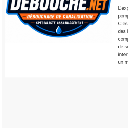
L’ex
pomp
C’es
des 
comp
de s
inte
un m