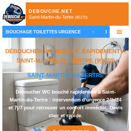
DEBOUCHE.NET
Saint-Martin-du-Tertre
(95270)
E TOILETTES URGENCE
•
PLOMBIER SAINT-MART
DÉBOUCHER WC BOUCHÉ RAPIDEMENT À
SAINT-MARTIN-DU-TERTRE (95270)
SAINT-MARTIN-DU-TERTRE
Déboucher WC bouché rapidement à Saint-
Martin-du-Tertre : intervention d’urgence 24h/24
et 7j/7 pour retrouver un confort immédiat. Devis
clair et rapide.