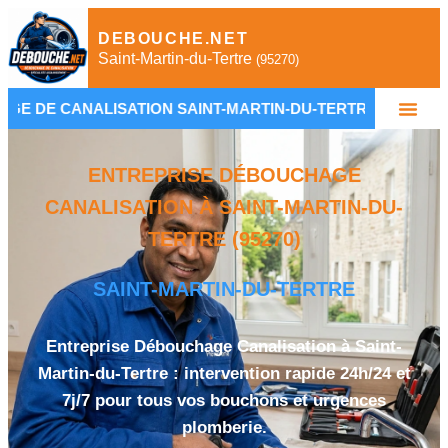
DEBOUCHE.NET
Saint-Martin-du-Tertre
(95270)
SATION SAINT-MARTIN-DU-TERTRE
•
PLOMBIER 
ENTREPRISE DÉBOUCHAGE
CANALISATION À SAINT-MARTIN-DU-
TERTRE (95270)
SAINT-MARTIN-DU-TERTRE
Entreprise Débouchage Canalisation à Saint-
Martin-du-Tertre : intervention rapide 24h/24 et
7j/7 pour tous vos bouchons et urgences
plomberie.