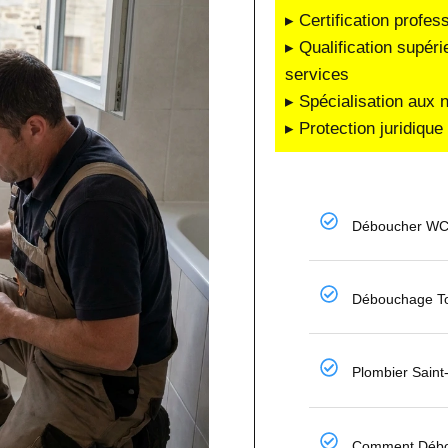
▸ Certification profes
▸ Qualification supéri
services
▸ Spécialisation aux 
▸ Protection juridiqu
Déboucher WC
Débouchage To
Plombier Sain
Comment Déb