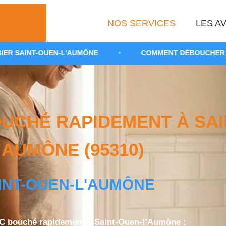
NOS SERVICES
LES AV
-L'AUMÔNE
•
COMMENT DÉBOUCHER DES WC RAPIDEM
CHÉ RAPIDEMENT À SAI
’AUMÔNE (95310)
INT-OUEN-L'AUMÔNE
 bouché rapidement à Saint-Ouen-l’Aumône :