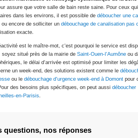
eur assure que votre salle de bain reste saine. Pour ceux q
laires dans les environs, il est possible de
déboucher une ca
ou encore de solliciter un
débouchage de canalisation pas 
lisation exacte.
éactivité est le maître-mot, c’est pourquoi le service est dis
 soyez situé près de la mairie de
Saint-Ouen-l’Aumône
ou da
phériques, le délai d’arrivée est optimisé pour limiter les dé
erne un week-end, des solutions existent comme le
débouch
esse
ou le
débouchage d’urgence week-end à Domont
pour c
Pour des besoins plus spécifiques, on peut aussi
déboucher 
eilles-en-Parisis
.
s questions, nos réponses