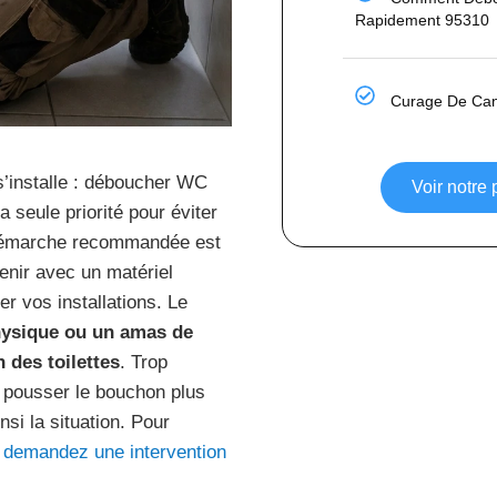
Rapidement 95310
Curage De Cana
’installe : déboucher WC
Voir notre
seule priorité pour éviter
a démarche recommandée est
venir avec un matériel
r vos installations. Le
hysique ou un amas de
 des toilettes
. Trop
e pousser le bouchon plus
si la situation. Pour
,
demandez une intervention