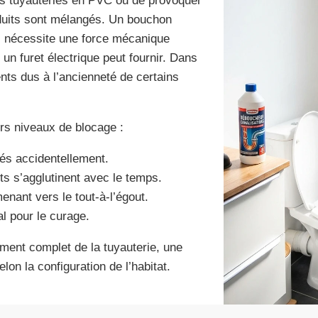
os tuyauteries en PVC ou de provoquer
duits sont mélangés. Un bouchon
, nécessite une force mécanique
un furet électrique peut fournir. Dans
ts dus à l’ancienneté de certains
urs niveaux de blocage :
és accidentellement.
ts s’agglutinent avec le temps.
menant vers le tout-à-l’égout.
al pour le curage.
ement complet de la tuyauterie, une
lon la configuration de l’habitat.