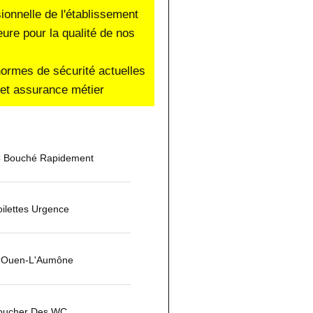
sionnelle de l'établissement
eure pour la qualité de nos
normes de sécurité actuelles
e et assurance métier
 Bouché Rapidement
ilettes Urgence
t-Ouen-L'Aumône
oucher Des WC