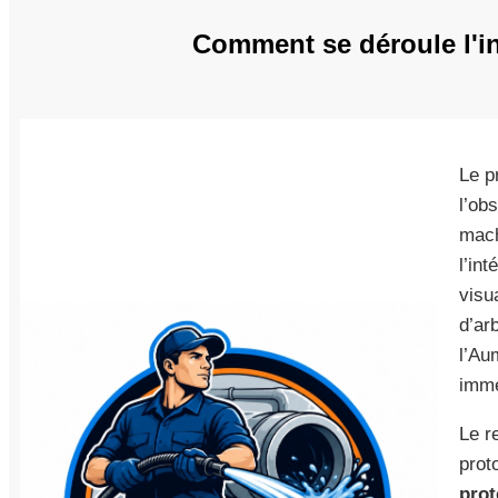
Comment se déroule l'i
Le p
l’obs
mach
l’in
visu
d’ar
l’Au
immé
Le r
proto
prot