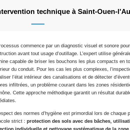
ntervention technique à Saint-Ouen-l'
rocessus commence par un diagnostic visuel et sonore pour
truction avant tout usage d’outillage. L’expert utilise général
ine capable de briser les bouchons les plus compacts en to
térieur du conduit. Pour les cas les plus complexes, l’inspec
aliser l’état intérieur des canalisations et de détecter d’éven
bres infiltrées, un problème courant dans les zones résident
mône. Cette approche méthodique garantit un résultat durable
diates.
espect des normes d’hygiène est primordial lors de chaque p
cole strict :
protection des sols avec des bâches, utilisa
ection individuelle et nettoyage systématique de la zone