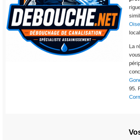
rigu
simi
Oise
loca
La r
vous
péri
conc
Gon
95. 
Corm
Vo