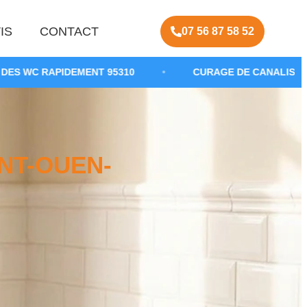
IS
CONTACT
07 56 87 58 52
ENT 95310
•
CURAGE DE CANALISATION SANITAIRE
NT-OUEN-