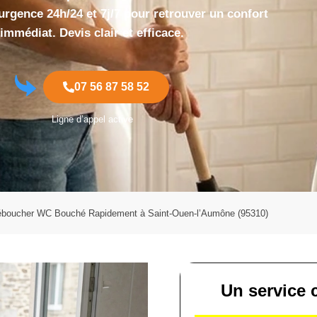
urgence 24h/24 et 7j/7 pour retrouver un confort
immédiat. Devis clair et efficace.
07 56 87 58 52
Ligne d’appel active
boucher WC Bouché Rapidement à Saint-Ouen-l’Aumône (95310)
Un service c