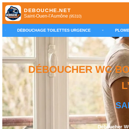
DEBOUCHE.NET
Saint-Ouen-l'Aumône
(95310)
HAGE TOILETTES URGENCE
•
PLOMBIER SAINT-OUEN
DÉBOUCHER WC BOU
L
SA
Déboucher WC