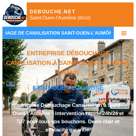
DEBOUCHE.NET
Saint-Ouen-l'Aumône
(95310)
ALISATION SAINT-OUEN-L'AUMÔNE
•
PLOMBIER 
ENTREPRISE DÉBOUCHAGE
CANALISATION À SAINT-OUEN-L’AUMÔNE
(95310)
SAINT-OUEN-L'AUMÔNE
Entreprise Débouchage Canalisation à Saint-
Ouen-l’Aumône : intervention rapide 24h/24 et
7j/7 pour tous vos bouchons. Devis clair et
efficacité garantie.