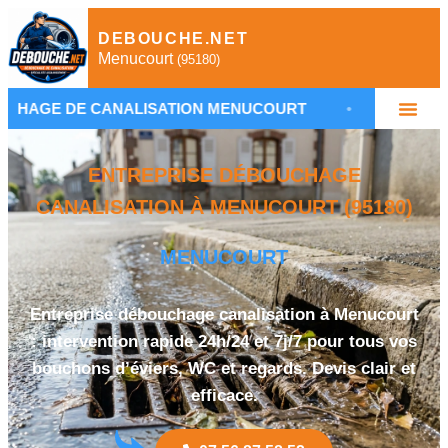
DEBOUCHE.NET
Menucourt
(95180)
NALISATION MENUCOURT
•
PLOMBIER DÉBOUCHA
ENTREPRISE DÉBOUCHAGE
CANALISATION À MENUCOURT (95180)
MENUCOURT
Entreprise débouchage canalisation à Menucourt
: intervention rapide 24h/24 et 7j/7 pour tous vos
bouchons d’éviers, WC et regards. Devis clair et
efficace.