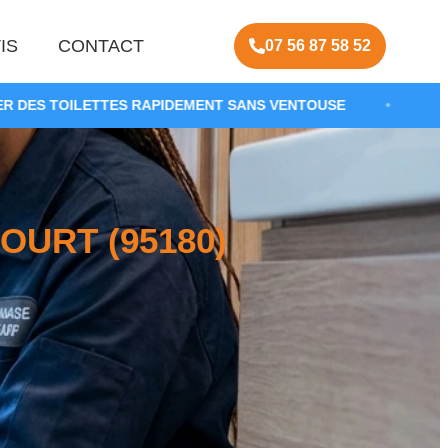
IS
CONTACT
07 56 87 58 52
 RAPIDEMENT SANS VENTOUSE
•
CURAGE DE CANALIS
URT (95180)