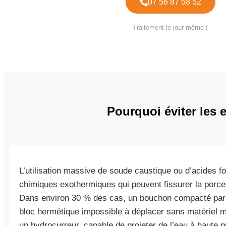
07 56 87 58 52
Traitement le jour même !
Pourquoi éviter les
L’utilisation massive de soude caustique ou d’acides f
chimiques exothermiques qui peuvent fissurer la porce
Dans environ 30 % des cas, un bouchon compacté par 
bloc hermétique impossible à déplacer sans matériel mo
un hydrocurreur, capable de projeter de l’eau à haute p