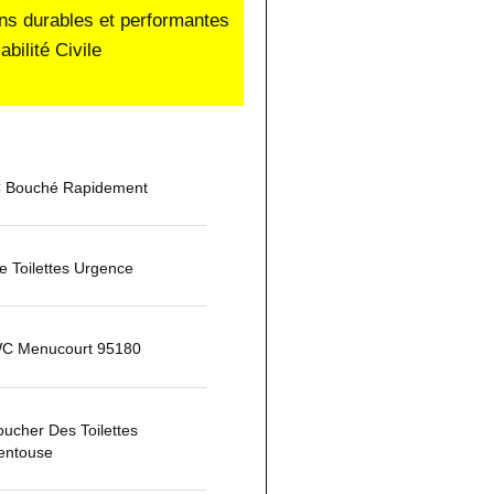
ons durables et performantes
ilité Civile
 Bouché Rapidement
 Toilettes Urgence
C Menucourt 95180
cher Des Toilettes
entouse