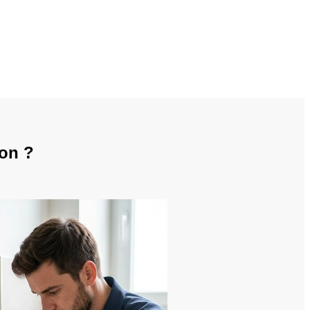
son ?