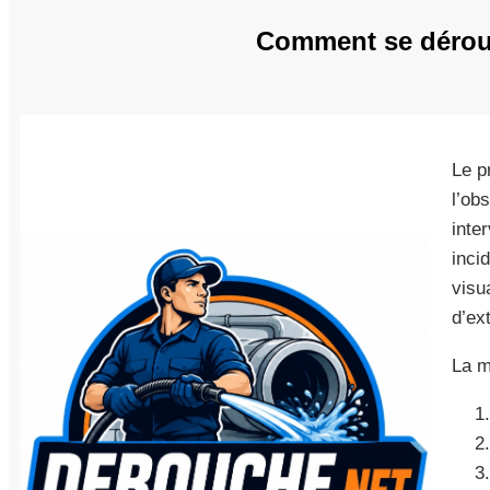
Comment se déroul
Le p
l’ob
inte
inci
visua
d’ex
La m