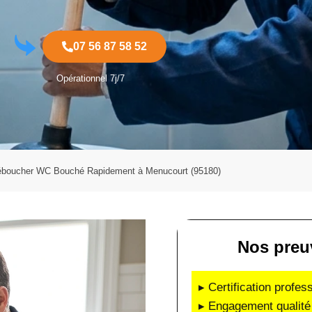
07 56 87 58 52
Opérationnel 7j/7
boucher WC Bouché Rapidement à Menucourt (95180)
Nos preu
▸ Certification profes
▸ Engagement qualité 