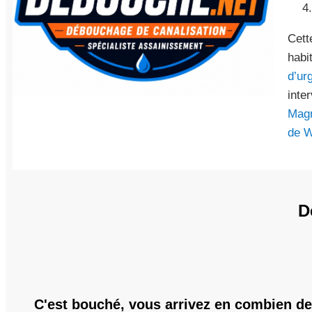
Cett
habi
d’ur
inte
Magn
de W
D
C'est bouché, vous arrivez en combien d