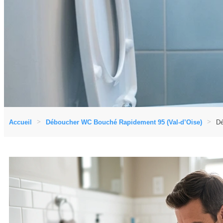
Accueil
Déboucher WC Bouché Rapidement 95 (Val-d’Oise)
Dé