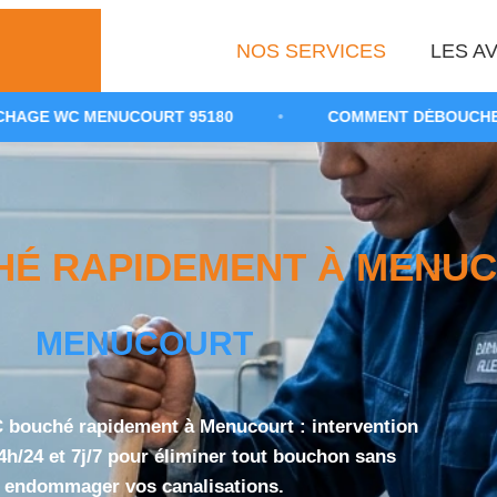
NOS SERVICES
LES AV
URT 95180
•
COMMENT DÉBOUCHER DES TOILETTES
 RAPIDEMENT À MENUCO
MENUCOURT
bouché rapidement à Menucourt : intervention
4h/24 et 7j/7 pour éliminer tout bouchon sans
endommager vos canalisations.