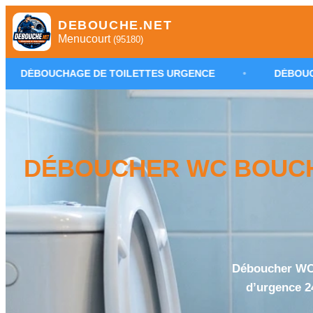
DEBOUCHE.NET
Menucourt
(95180)
DE TOILETTES URGENCE
•
DÉBOUCHAGE WC MENUCO
DÉBOUCHER WC BOUCHÉ
Déboucher WC 
d’urgence 2