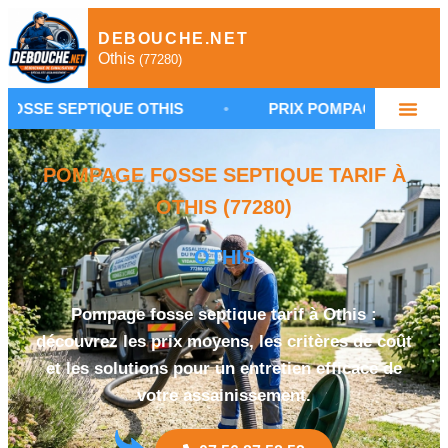
DEBOUCHE.NET
Othis
(77280)
IQUE OTHIS
•
PRIX POMPAGE FOSSE SEPTIQUE 77
POMPAGE FOSSE SEPTIQUE TARIF À
OTHIS (77280)
OTHIS
Pompage fosse septique tarif à Othis :
découvrez les prix moyens, les critères de coût
et les solutions pour un entretien efficace de
votre assainissement.