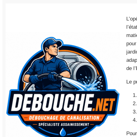
L’op
l’ét
mati
pour
jard
adap
de l
Le p
Pour