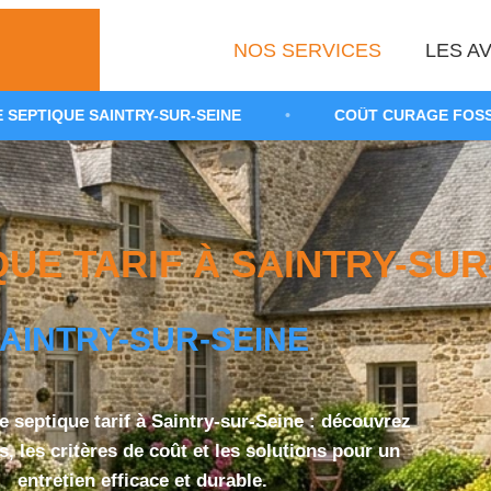
NOS SERVICES
LES AV
RY-SUR-SEINE
•
COÛT CURAGE FOSSE TOUTES EAUX 
E TARIF À SAINTRY-SUR-
AINTRY-SUR-SEINE
septique tarif à Saintry-sur-Seine : découvrez
es, les critères de coût et les solutions pour un
entretien efficace et durable.