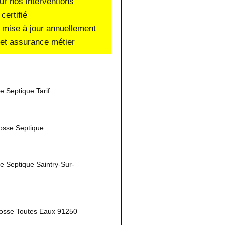
ur nos interventions
certifié
 mise à jour annuellement
e et assurance métier
 Septique Tarif
osse Septique
 Septique Saintry-Sur-
osse Toutes Eaux 91250