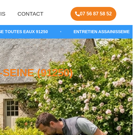
IS
CONTACT
07 56 87 58 52
91250
•
ENTRETIEN ASSAINISSEMENT NON COLLECTIF
SEINE (91250)