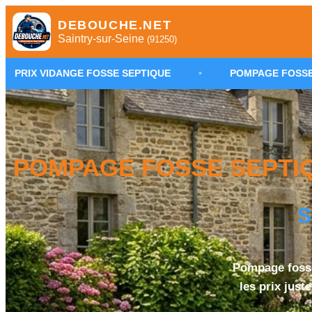
DEBOUCHE.NET
Saintry-sur-Seine
(91250)
 FOSSE SEPTIQUE
•
POMPAGE FOSSE SEPTIQUE SAINT
POMPAGE FOSSE SEPTIQU
S
Pompage fosse 
les prix just