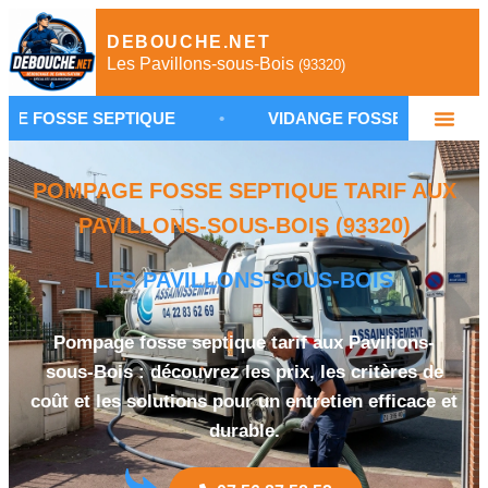
DEBOUCHE.NET
Les Pavillons-sous-Bois
(93320)
SEPTIQUE
•
VIDANGE FOSSE SEPTIQUE LES PAVILL
POMPAGE FOSSE SEPTIQUE TARIF AUX
PAVILLONS-SOUS-BOIS (93320)
LES PAVILLONS-SOUS-BOIS
Pompage fosse septique tarif aux Pavillons-
sous-Bois : découvrez les prix, les critères de
coût et les solutions pour un entretien efficace et
durable.