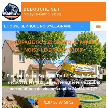
DEBOUCHE.NET
Noisy-le-Grand
(93160)
SEPTIQUE NOISY-LE-GRAND
•
VIDANGE FOSSE SEPT
POMPAGE FOSSE SEPTIQUE TARIF À
NOISY-LE-GRAND (93160)
NOISY-LE-GRAND
Pompage Fosse Septique Tarif à Noisy-le-Grand :
découvrez les prix justes, les critères de coût et
nos solutions de vidange rapide 24h/24 et 7j/7.
07 56 87 58 52