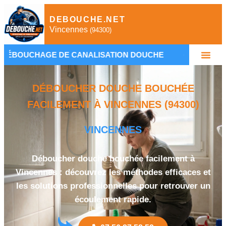
DEBOUCHE.NET
Vincennes
(94300)
E DE CANALISATION DOUCHE
•
PLOMBIER VINCE
DÉBOUCHER DOUCHE BOUCHÉE
FACILEMENT À VINCENNES (94300)
VINCENNES
Déboucher douche bouchée facilement à
Vincennes : découvrez les méthodes efficaces et
les solutions professionnelles pour retrouver un
écoulement rapide.