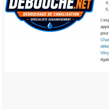
L’ex
appa
pour
Char
débo
Vitr
éga