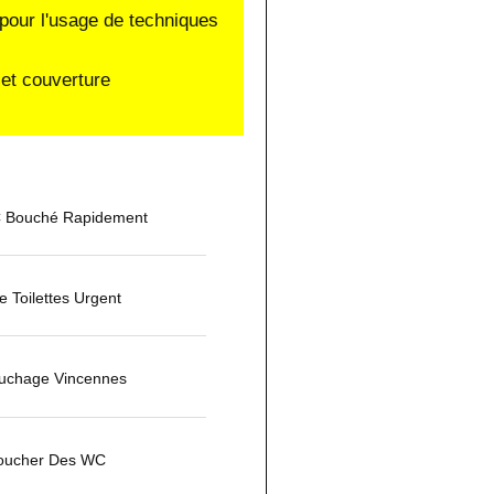
pour l'usage de techniques
et couverture
 Bouché Rapidement
 Toilettes Urgent
uchage Vincennes
oucher Des WC