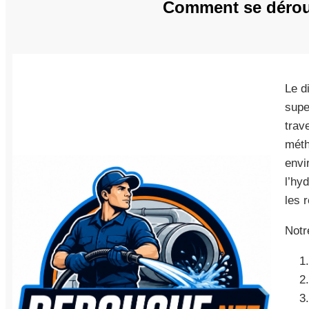
Comment se déroul
Le d
supe
trav
méth
envi
l’hy
les 
Notr