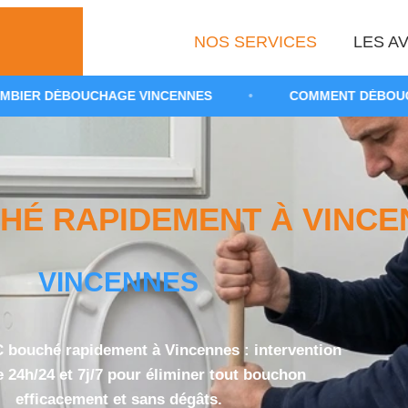
NOS SERVICES
LES AV
HAGE VINCENNES
•
COMMENT DÉBOUCHER DES WC RA
É RAPIDEMENT À VINCEN
VINCENNES
bouché rapidement à Vincennes : intervention
 24h/24 et 7j/7 pour éliminer tout bouchon
efficacement et sans dégâts.