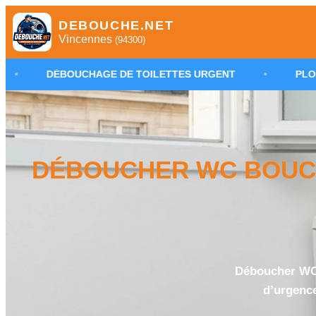
DEBOUCHE.NET
Vincennes
(94300)
CHAGE DE TOILETTES URGENT
•
PLOMBIER DÉBOUC
DÉBOUCHER WC BOUCH
Déboucher WC 
d’urgence