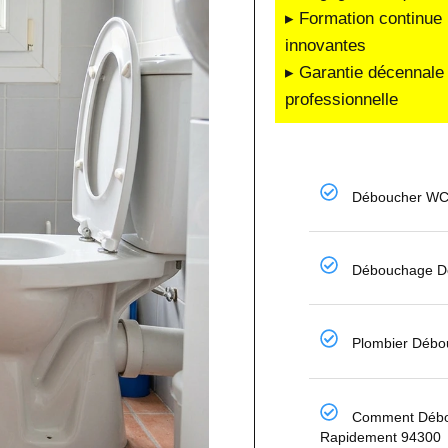
▸ Formation continue 
innovantes
▸ Garantie décennale 
professionnelle
Déboucher WC
Débouchage De
Plombier Débo
Comment Déb
Rapidement 94300