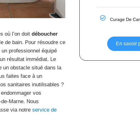
Curage De Cana
s où l’on doit
déboucher
lle de bain. Pour résoudre ce
En savoir p
 un professionnel équipé
un résultat immédiat. Le
e un obstacle situé dans la
us faites face à un
s sanitaires inutilisables ?
as endommager vos
l-de-Marne. Nous
asse via notre
service de