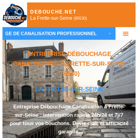
DEBOUCHE.NET
La Frette-sur-Seine
(95530)
LISATION PROFESSIONNEL
•
DÉBOUCHAGE CANALI
ENTREPRISE DÉBOUCHAGE
CANALISATION À FRETTE-SUR-SEINE
(95530)
LA FRETTE-SUR-SEINE
Entreprise Débouchage Canalisation à Frette-
sur-Seine : intervention rapide 24h/24 et 7j/7
pour tous vos bouchons. Devis clair et efficacité
garantie.